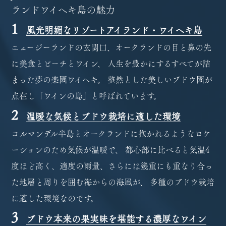
ランドワイヘキ島の魅力
1
風光明媚なリゾートアイランド・ワイヘキ島
ニュージーランドの玄関口、オークランドの目と鼻の先
に美食とビーチとワイン、 人生を豊かにするすべてが詰
まった夢の楽園ワイヘキ。 整然とした美しいブドウ園が
点在し「ワインの島」と呼ばれています。
2
温暖な気候とブドウ栽培に適した環境
コルマンデル半島とオークランドに抱かれるようなロケ
ーションのため気候が温暖で、 都心部に比べると気温4
度ほど高く、適度の雨量、さらには幾重にも重なり合っ
た地層と周りを囲む海からの海風が、 多種のブドウ栽培
に適した環境なのです。
3
ブドウ本来の果実味を堪能する濃厚なワイン